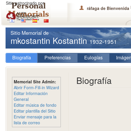
Sitio patrocinado por
ráfaga de Bienvenida
Sitio Memorial de
mkostantin Kostantin
1932-1951
Biografía
Preferencias
Eulogías
Imáge
Biografía
Memorial Site Admin:
Abrir Form-Fill-in Wizard
Editar Información
General
Editar música de fondo
Editar plantilla del Sitio
Enviar mensaje para la
lista de correo