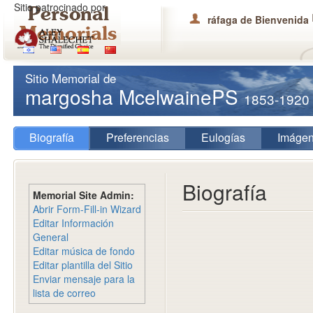
Sitio patrocinado por
ráfaga de Bienvenida
Sitio Memorial de
margosha McelwainePS
1853-1920
Biografía
Preferencias
Eulogías
Imáge
Biografía
Memorial Site Admin:
Abrir Form-Fill-in Wizard
Editar Información
General
Editar música de fondo
Editar plantilla del Sitio
Enviar mensaje para la
lista de correo