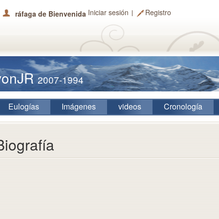
Iniciar sesión
Registro
ráfaga de Bienvenida
kvonJR
2007-1994
Eulogías
Imágenes
videos
Cronología
Biografía