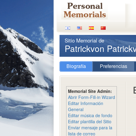
Sitio Memorial de
Patrickvon Patric
Biografía
Preferencias
Memorial Site Admin:
Abrir Form-Fill-in Wizard
Editar Información
General
Editar música de fondo
Editar plantilla del Sitio
Enviar mensaje para la
lista de correo