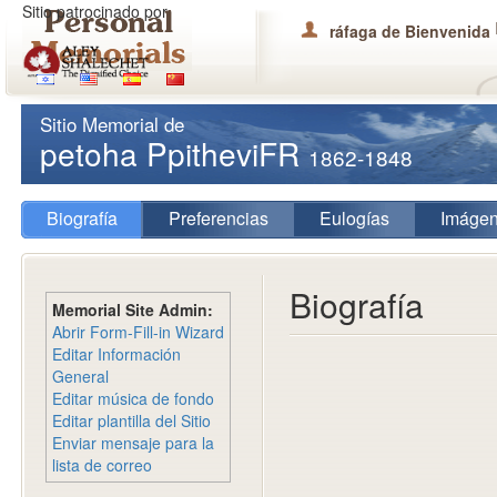
Sitio patrocinado por
ráfaga de Bienvenida
Sitio Memorial de
petoha PpitheviFR
1862-1848
Biografía
Preferencias
Eulogías
Imáge
Biografía
Memorial Site Admin:
Abrir Form-Fill-in Wizard
Editar Información
General
Editar música de fondo
Editar plantilla del Sitio
Enviar mensaje para la
lista de correo