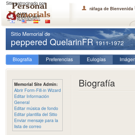
Sitio patrocinado por
ráfaga de Bienvenida
Sitio Memorial de
peppered QuelarinFR
1911-1972
Biografía
Preferencias
Eulogías
Imáge
Biografía
Memorial Site Admin:
Abrir Form-Fill-in Wizard
Editar Información
General
Editar música de fondo
Editar plantilla del Sitio
Enviar mensaje para la
lista de correo