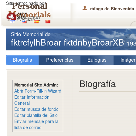
Sitio patrocinado por
ráfaga de Bienvenida
Sitio Memorial de
fktrcfylhBroar fktdnbyBroarXB
19
Biografía
Preferencias
Eulogías
Imáge
Biografía
Memorial Site Admin:
Abrir Form-Fill-in Wizard
Editar Información
General
Editar música de fondo
Editar plantilla del Sitio
Enviar mensaje para la
lista de correo