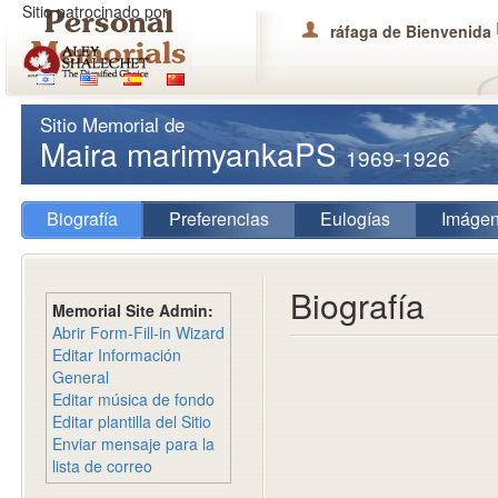
Sitio patrocinado por
ráfaga de Bienvenida
Sitio Memorial de
Maira marimyankaPS
1969-1926
Biografía
Preferencias
Eulogías
Imáge
Biografía
Memorial Site Admin:
Abrir Form-Fill-in Wizard
Editar Información
General
Editar música de fondo
Editar plantilla del Sitio
Enviar mensaje para la
lista de correo