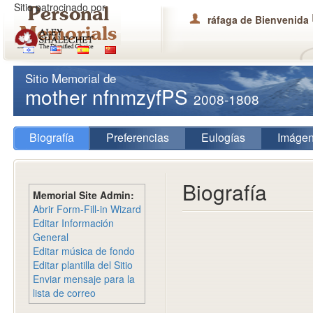
Sitio patrocinado por
ráfaga de Bienvenida
Sitio Memorial de
mother nfnmzyfPS
2008-1808
Biografía
Preferencias
Eulogías
Imáge
Biografía
Memorial Site Admin:
Abrir Form-Fill-in Wizard
Editar Información
General
Editar música de fondo
Editar plantilla del Sitio
Enviar mensaje para la
lista de correo