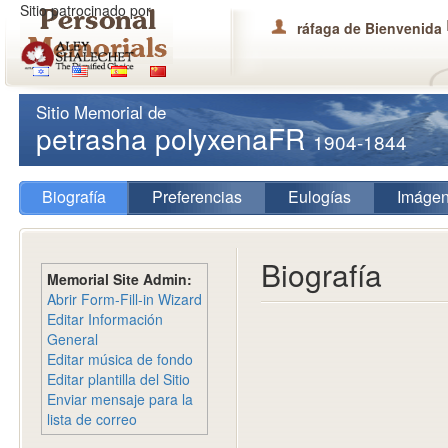
Sitio patrocinado por
ráfaga de Bienvenida
Sitio Memorial de
petrasha polyxenaFR
1904-1844
Biografía
Preferencias
Eulogías
Imáge
Biografía
Memorial Site Admin:
Abrir Form-Fill-in Wizard
Editar Información
General
Editar música de fondo
Editar plantilla del Sitio
Enviar mensaje para la
lista de correo