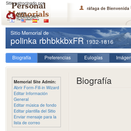
Sitio patrocinado por
ráfaga de Bienvenida
Sitio Memorial de
polinka rbhbkkbxFR
1932-1816
Biografía
Preferencias
Eulogías
Imáge
Biografía
Memorial Site Admin:
Abrir Form-Fill-in Wizard
Editar Información
General
Editar música de fondo
Editar plantilla del Sitio
Enviar mensaje para la
lista de correo