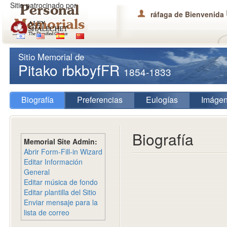
Sitio patrocinado por
ráfaga de Bienvenida
Sitio Memorial de
Pitako rbkbyfFR
1854-1833
Biografía
Preferencias
Eulogías
Imáge
Biografía
Memorial Site Admin:
Abrir Form-Fill-in Wizard
Editar Información
General
Editar música de fondo
Editar plantilla del Sitio
Enviar mensaje para la
lista de correo