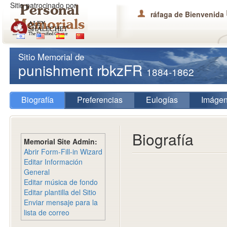
Sitio patrocinado por
ráfaga de Bienvenida
Sitio Memorial de
punishment rbkzFR
1884-1862
Biografía
Preferencias
Eulogías
Imáge
Biografía
Memorial Site Admin:
Abrir Form-Fill-in Wizard
Editar Información
General
Editar música de fondo
Editar plantilla del Sitio
Enviar mensaje para la
lista de correo