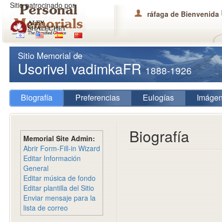
Sitio patrocinado por
ráfaga de Bienvenida
Sitio Memorial de
Usorivel vadimkaFR
1888-1926
Biografía
Preferencias
Eulogías
Imáge
Biografía
Memorial Site Admin:
Abrir Form-Fill-in Wizard
Editar Información
General
Editar música de fondo
Editar plantilla del Sitio
Enviar mensaje para la
lista de correo