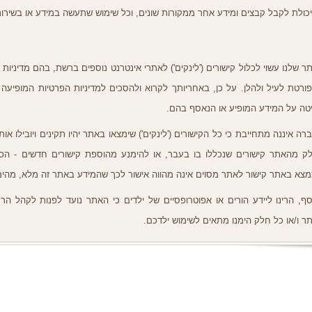
כולת לקבל קבצים ומידע אחר ממקורות שונים
,
וכל שימוש שתעשה במידע או בשירות
ר שלנו עשוי לכלול קישורים
('
לינקים
')
לאתרי אינטרנט נוספים ברשת
,
בהם מדיניות 
ורטת לעיל ולהלן
.
על כן
,
באחריותך לקרוא ולהסכים למדיניות הפרטיות המופיעה
טה על המידע המופיע או הנאסף בהם
.
רה איננה מתחייבת כי כל הקישורים
('
לינקים
')
שימצאו באתר יהיו תקינים ויובילו או
ק מהאתר קישורים שנכללו בו בעבר
,
או להימנע מהוספת קישורים חדשים
-
הכ
צא באתר קישור לאתר מסוים אינה מהווה אישור לכך שהמידע באתר זה מלא
,
מהימ
סף
,
הרינו ליידע הורים או אפוטרופסיים של ילדים כי האתר נועד לפנות לקהל הר
ר ו
/
או כל חלק הימנו מתאים לשימוש ילדכם
.