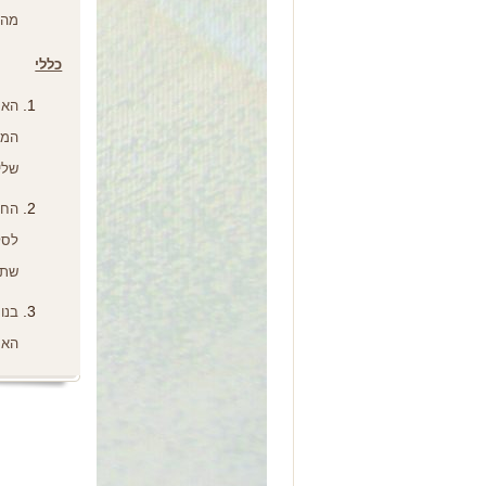
מהי
כללי
האת
המפ
שלי
החב
לסל
שתמ
בנו
האת