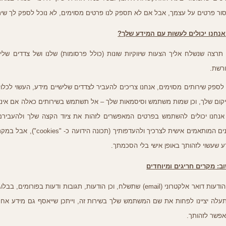
ור פרטים על עצמך
,
אבל אם לא תספק לנו פרטים מסוימים
,
לא נוכל לספק לך שי
אנחנו יכולים לעשות עם המידע שלך
?
תרצה שנשלח אליך הצעות שיווקיות שונות
(
כולל פרסומות
)
שלנו ושל צדדים שליש
רשת
.
 לספק שירותים מסוימים
,
אנחנו צריכים להעביר לצדדים שלישיים מידע
,
העשוי לכלו
קום שלך
,
וכן שמות משתמש וסיסמאות שלך – אל תשתמש בשירותים כאלה אם אינ
אנחנו יכולים להשתמש בפרטים המאפשרים לזהות את ציוד הקצה שלך ולהעבירם
ים המותאמים אישית לצרכיך ולהעדפותיך
(
תכונה הידועה כ
- "cookies"),
אבל במקרי
ע שעשוי לזהותך באופן אישי בלי הסכמתך
.
ב
:
מקרים חריגים ומיוחדים
הודעות דואר אלקטרוני
(email)
שתשלח
,
וכן הודעות
,
תגובות ודעות בפורומים
,
בבלוג
תעלה יציינו לפחות את שם המשתמש שלך בשירות זה
,
וייתכן שייאסף גם מידע אח
פשר לזהותך
.