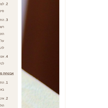
לצר
סיס
החב
רשו
הזכ
על 
להג
אנו
לכל
אבטחת מי
התק
באת
אינ
הול