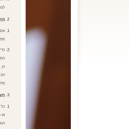
למס
מה
אם 
מפו
כדי
המי
כן
,
תכנ
מיד
חשו
כל 
או 
המא