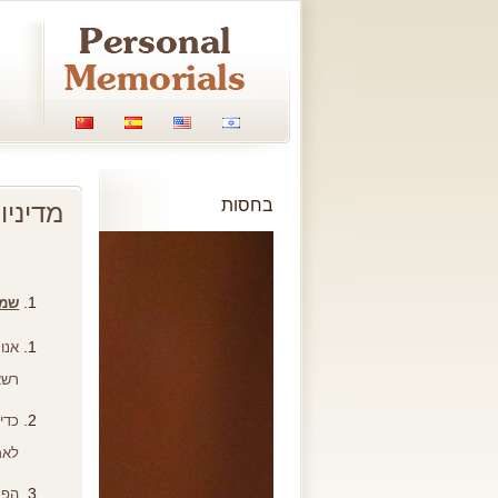
בחסות
מדיניו
שמי
אנו
רשא
כדי
לאמ
הפר