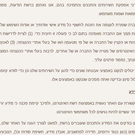
כי אספקת השירותים והתכנים והתמיכה בהם
,
אנו נאחסן ברשת הודעות
,
מסר
מאות ושמות משתמש
.
רה שומרת לעצמה את הזכות לחשוף כל מידע אישי אודותיך או אודות השימוש שלך
ת ממך אם החברה מאמינה בתום לב כי פעולה זו חיונית כדי
: (1)
לציית לדרישות ה
ויות או הקניין של החברה או של מי מטעמה ו
/
או של בעלי אתרי ההנצחה
; (3)
לאכוף
האינטרסים של מנוייה של החברה או של אחרים
,
לרבות בעלי אתרי ההנצחה המוצ
נתך
,
נמסור פרטים עליך
.
 יכולים לנקוט באמצעי אבטחה שונים כדי להגן על השירותים שלנו וכן כדי לוודא קיומ
ול סינון ובדיקה ואתה מסכים שננקוט באמצעים אלו
.
דע
שורת עם האתר נעשית באמצעות רשת האינטרנט
,
ולפיכך קיימת סכנה כי מידע יגי
ר עשויים להיות נגישים לכל משתמשי האינטרנט
.
נו בודקים את המידע והתכנים שעוברים ברשת
,
למעט לצורך הגנה על האתר שלנו
,
מים
(
כגון כנגד וירוסים
,
חדירה למחשבים
,
אובדן מידע
,
חשיפת סודות וכו
'),
הנובעים