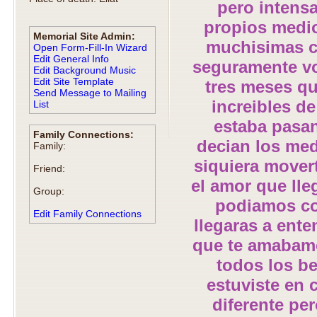
pero intensa
propios medi
Memorial Site Admin:
muchisimas c
Open Form-Fill-In Wizard
Edit General Info
seguramente vos
Edit Background Music
Edit Site Template
tres meses qu
Send Message to Mailing
increibles de
List
estaba pasan
Family Connections:
decian los med
Family:
siquiera movert
Friend:
el amor que lle
Group:
podiamos co
Edit Family Connections
llegaras a ente
que te amabam
todos los be
estuviste en 
diferente per