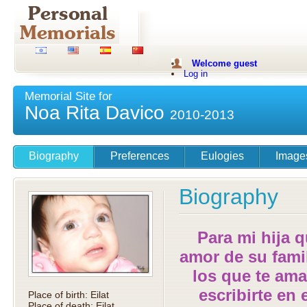
Welcome guest
Log in
Registration
Memorial Site for
Noa Rita Davico
2010-2013
Biography
Preferences
Eulogies
Image
Biography
Para mi hija 
amor de su famil
los que te ama
escribirte en
Place of birth: Eilat
Place of death: Eilat