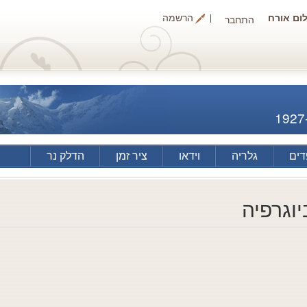
ום אורח
הרשמה
התחבר
1927
ים
גלריה
וידאו
ציר זמן
הדלק נר
יוגרפיה