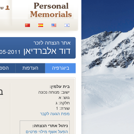
של
אתר הנצחה לזכר
דוד אלברדיאן
05-2011
ביוגרפיה
העדפות
הספד
בית עלמין:
ב
ישוב: מנוחה נכונה
גוש: א
חלקה: ג
שורה: 1
מפת הגעה לקבר
ניהול אתרי הנצחה:
הפעל אשף מילוי פרטים