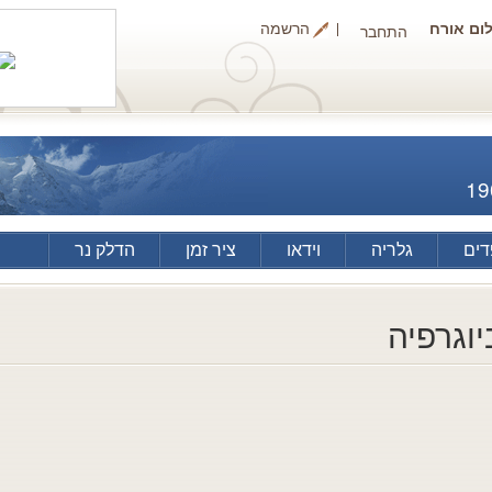
ום אורח
הרשמה
התחבר
19
ים
גלריה
וידאו
ציר זמן
הדלק נר
יוגרפיה