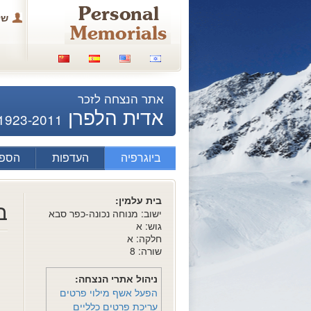
של
אתר הנצחה לזכר
אדית הלפרן
1923-2011
ביוגרפיה
העדפות
הספד
בית עלמין:
ב
ישוב: מנוחה נכונה-כפר סבא
גוש: א
חלקה: א
שורה: 8
ניהול אתרי הנצחה:
הפעל אשף מילוי פרטים
עריכת פרטים כלליים