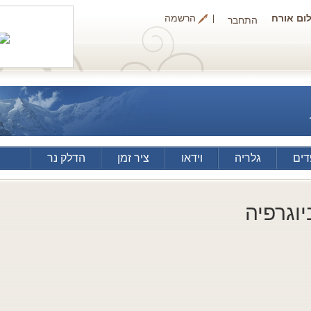
ום אורח
הרשמה
התחבר
ים
גלריה
וידאו
ציר זמן
הדלק נר
יוגרפיה