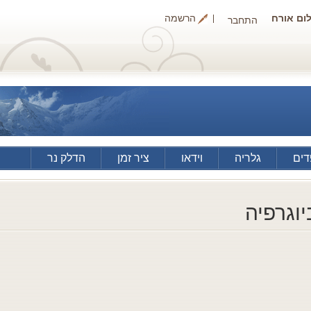
ום אורח
הרשמה
התחבר
ים
גלריה
וידאו
ציר זמן
הדלק נר
יוגרפיה