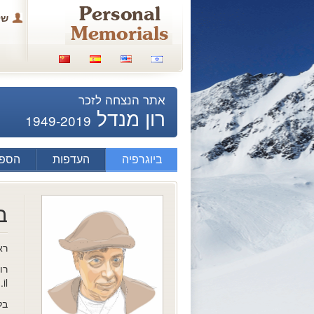
של
אתר הנצחה לזכר
רון מנדל
1949-2019
ביוגרפיה
העדפות
הספד
ב
רא
רו
il
בל