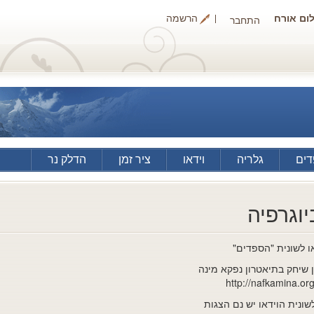
ום אורח
הרשמה
התחבר
ים
גלריה
וידאו
ציר זמן
הדלק נר
יוגרפיה
ו לשונית "הספדים"
ן שיחק בתיאטרון נפקא מינה
http://nafkamina.org.
שונית הוידאו יש נם הצגות