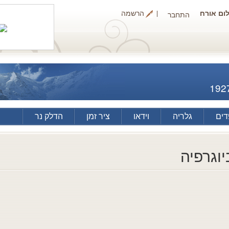
ום אורח
הרשמה
התחבר
192
ים
גלריה
וידאו
ציר זמן
הדלק נר
יוגרפיה