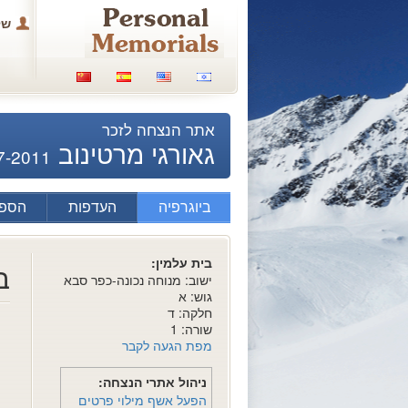
של
אתר הנצחה לזכר
גאורגי מרטינוב
7-2011
ביוגרפיה
העדפות
הספד
בית עלמין:
ב
ישוב: מנוחה נכונה-כפר סבא
גוש: א
חלקה: ד
שורה: 1
מפת הגעה לקבר
ניהול אתרי הנצחה:
הפעל אשף מילוי פרטים