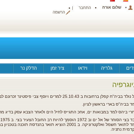
שלום אורח
התחבר
הרשמה
ים
גלריה
וידאו
ציר זמן
הדלק נר
יוגרפיה
ולד בביה"ח קפלן ברחובות ב 25.10.43 למרים ויוסף צבי פיסטינר זכרונם לברכה.
ד בביה"ס בארי בראשון לציון.
רי ביהס למד במבואות ים, אחכ התגייס לחיל הים ולאחר הצבא עסק בדיג מר
ע
למד לתואר חשמל ואלקטרוניקה. ב 2001 הוציא תואר בהנדסת 
דמית נתניה.