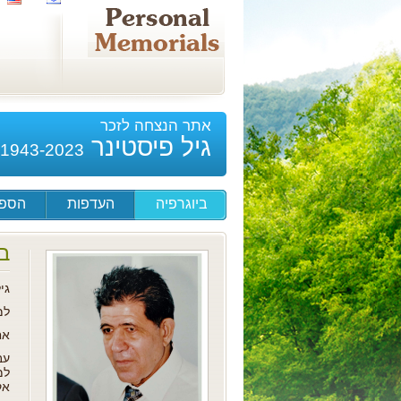
אתר הנצחה לזכר
גיל פיסטינר
1943-2023
ביוגרפיה
העדפות
הספד
ב
גיל נ
למ
אח
אק