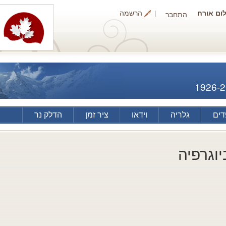
ום אורח
הרשמה
התחבר
1926-
ים
גלריה
וידאו
ציר זמן
הדלק נר
יוגרפיה