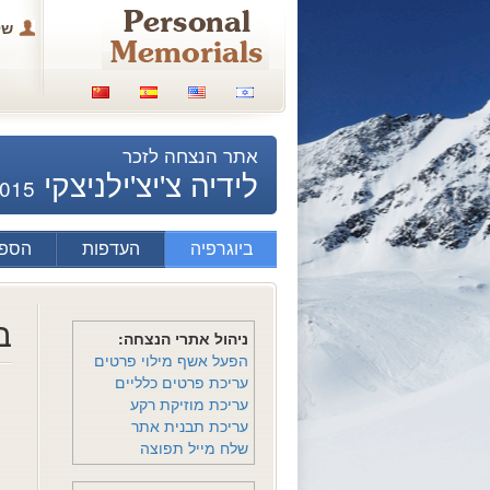
של
אתר הנצחה לזכר
לידיה צ'יצ'ילניצקי
2015
ביוגרפיה
העדפות
הספד
ב
ניהול אתרי הנצחה:
הפעל אשף מילוי פרטים
עריכת פרטים כלליים
עריכת מוזיקת רקע
עריכת תבנית אתר
שלח מייל תפוצה