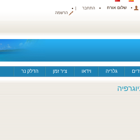
שלום אורח
התחבר
הרשמה
ים
גלריה
וידאו
ציר זמן
הדלק נר
יוגרפיה