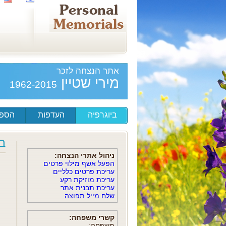
אתר הנצחה לזכר
מירי שטיין
1962-2015
ביוגרפיה
העדפות
הספד
ב
ניהול אתרי הנצחה:
הפעל אשף מילוי פרטים
עריכת פרטים כלליים
עריכת מוזיקת רקע
עריכת תבנית אתר
שלח מייל תפוצה
קשרי משפחה:
משפחה: