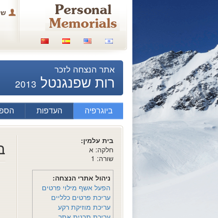
של
אתר הנצחה לזכר
רות שפנגנטל
2013
ביוגרפיה
העדפות
הספד
בית עלמין:
ב
חלקה: א
שורה: 1
ניהול אתרי הנצחה:
הפעל אשף מילוי פרטים
עריכת פרטים כלליים
עריכת מוזיקת רקע
עריכת תבנית אתר