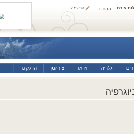
ום אורח
הרשמה
התחבר
ים
גלריה
וידאו
ציר זמן
הדלק נר
יוגרפיה