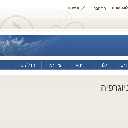
ום אורח
הרשמה
התחבר
ים
גלריה
וידאו
ציר זמן
הדלק נר
יוגרפיה