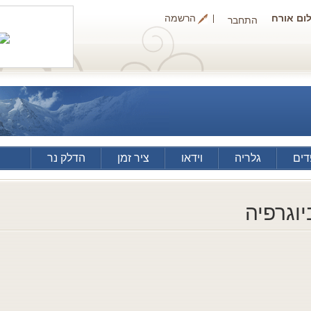
ום אורח
הרשמה
התחבר
ים
גלריה
וידאו
ציר זמן
הדלק נר
יוגרפיה