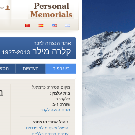
של
אתר הנצחה לזכר
קלרה מילר
1927-2013
ביוגרפיה
העדפות
הספד
מקום פטירה: כרמיאל
ב
בית עלמין:
חלקה: ב
שורה: 1-ב
מפת הגעה לקבר
ניהול אתרי הנצחה:
הפעל אשף מילוי פרטים
עריכת פרטים כלליים