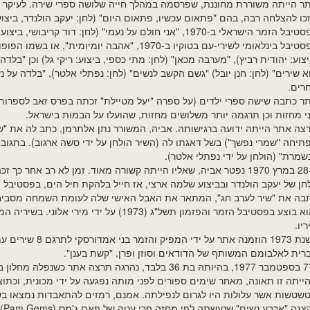
ר הייתה משוררת מחוננת, שפרסמה במהלך חייה שלושה ספרי שירה. לעיקר פ
כו להצלחה רבה, בהם "פתאום עכשיו, פתאום היום" (לחן: יעקב הולנדר, ביצו
בפסטיבל הזמר הישראלי ב-1970, "אני חולם על נעמי" (לחן: דוד קר
בפסטיבל בינלאומי לשירי-עם בטוקיו ב-1970, "אהבה יומיומי
יצוע: יהודית רביץ), "מערבה מכאן" (לחן: מתי כספי, ביצוע: ריקי גל) וכן "בלדה
א שירים" (לחן: חנן יובל) "גשם הקשב לנשים" (לחן: נפתלי אלטר), "בלדה על נ
רים.
ר כתבה שישה ספרי ילדים (על ספרה "יעל מטיילת" זכתה בפרס זאב לספרות י
י מחזות וכן תרגמה יותר משלושים מחזות, שהועלו על הבמות בישראל.
צה אתר הייתה ידועה ברגישותהּ. אביה, המשורר נתן אלתרמן, כתב לה את "ש
תיחה "שמרי נפשך") בשל דאגתו לה (השיר הולחן על ידי סשה ארגוב). בתגוב
שמרת" (הולחן על ידי נפתלי אלטר).
ב-28 במרץ 1970 נפטר אביה, שאליו הייתה קשורה מאוד. זמן לא רב אחר
חן של יעקב הולנדר ובביצוע שלמה ארצי, אז חייל בלהקת חיל הים, בפסטיבל 
בה את "שיר לערב חג", המתאר את האבל האישי שלה לעומת השמחה מסביב. 
והוא בוצע בפסטיבל הזמר והפזמון תשל"ג (1973) על 
ריו.
בשנת 1973 הוזמנה אתר על י
רית לאלבומם המשותף של הדודאים וסוזן ופרן, "קשת בענן".
ב־7 בספטמבר 1977, בהיותהּ בת 36 בלבד, נהרגה תרצה א
ייתה זו תאונה, מאחר שימים ספורים לפני מותה נפגעה על ידי מכונית, וכתו
שטשות אשר עלולות היו לגרום לנפילתה. אמנם, רמזים להתאבדות נמצאו בש
להצ