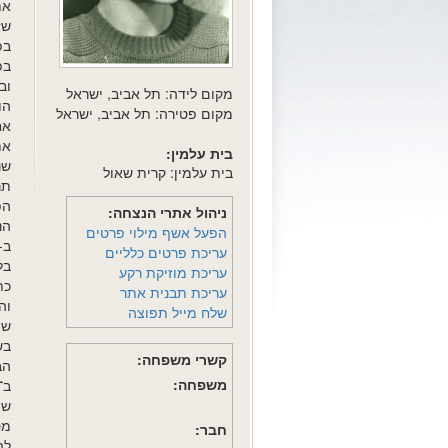
את
שז
וב
מקום לידה: תל אביב, ישראל
הו
מקום פטירה: תל אביב, ישראל
אח
את
בית עלמין:
שנ
בית עלמין: קרית שאול
תר
הפ
ניהול אתרי הנצחה:
הנ
הפעל אשף מילוי פרטים
עריכת פרטים כלליים
בל
עריכת מוזיקת רקע
כת
עריכת תבנית אתר
שלח מייל תפוצה
שי
קשרי משפחה:
הב
משפחה:
שה
מט
חבר: