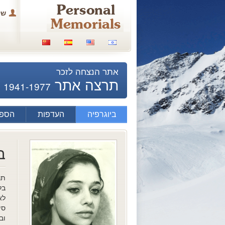
של
אתר הנצחה לזכר
תרצה אתר
1941-1977
ביוגרפיה
העדפות
הספד
ב
תר
לא
סי
וב