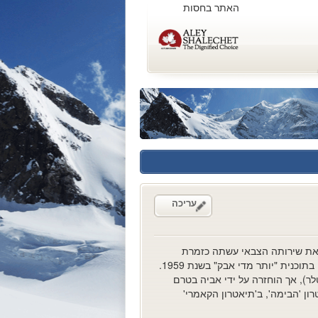
האתר בחסות
עריכה
 את שירותה הצבאי עשתה כזמרת
בלהקת גייסות השריון ואף ביצעה כסולנית את השיר "אליפלט", אותו כתב אביה, בתוכנית "יותר מדי אבק" בשנת 1959.
ר), אך הוחזרה על ידי אביה בטרם
ן 'הבימה', ב'תיאטרון הקאמרי'