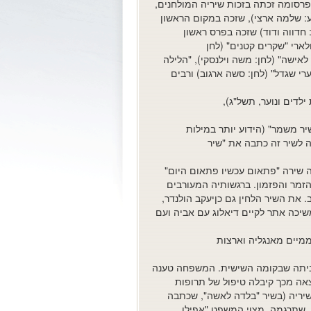
רסומה זכתה בזכות שיריה המולחנים,
ע: שלמה ארצי), שזכה במקום הראשון
יבושי, ביצוע: חדווה ודוד) שזכה בפרס ראשון
ת", או בשמו הפופולארי "שקרים קטנים" (לחן
 לאישה" (לחן: משה וילנסקי), "הלילה
ערי שגדל" (לחן: סשה ארגוב) ורבים
לדים ונוער, תשל"ג),
יר משמר" (הידוע יותר במילות
ה לשיר זה כתבה את "שיר
 כך זכה שירה "פתאום עכשיו פתאום היום"
הזמר והפזמון. ברגשותיה המעורבים
את השיר הלחין גם כןיעקב הולנדר,
ידי מירי אלוני. בשיריה המשיכה אתר לקיים דיאלוג עם אביה ועם
די המפיק והזמר בני אמדורסקי לתרגם 8 שירים עממיים מאנגליה וארצות
תר כשנפלה מחלון ביתה שבקומה השישית. המשפחה טענה
צאה מכך קיבלה טיפול של תרופות
יריה (בשיר "בלדה לאשה", שכתבה
גה "ארבע נשים" שנעשתה לפי מחזה פרי עטהּ של פאם ג'מס (Pam Gems), שתרגמה, מצוי המשפט "אפילו