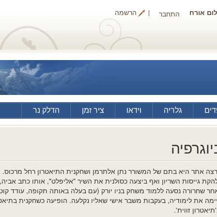
ום אורח
הרשמה
התחבר
ים
גלריה
וידאו
ציר זמן
הדלק נר
יוגרפיה
צה אתר היא בתם של המשורר נתן אלתרמן ושחקנית התיאטרון רחל מרכוס.
חר שחרורה נסעה ללמוד משחק בניו יורק (עם בעלה באותה תקופה, עודד קוטל
ימה את לימודיה, בעקבות משבר אישי שאליו נקלעה. הופיעה כשחקנית בתיאטרו
'תיאטרון זווית'.