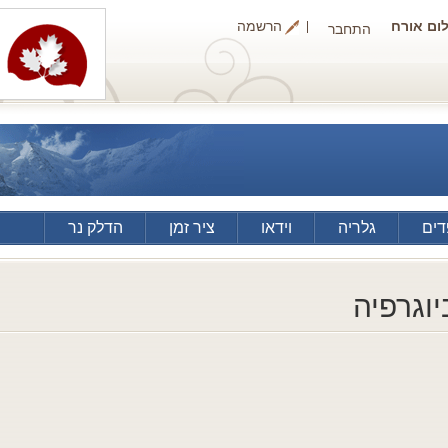
ום אורח
הרשמה
התחבר
ים
גלריה
וידאו
ציר זמן
הדלק נר
יוגרפיה