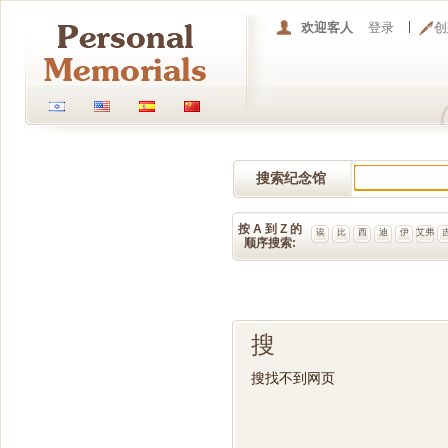
欢迎客人
登录
创
搜索纪念馆
按 A 到 Z 的
诶
比
西
迪
伊
艾弗
顺序搜索:
搜
搜找不到网页