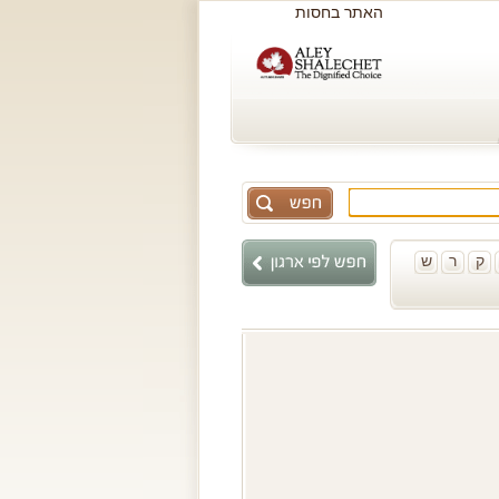
האתר בחסות
ק
ר
ש