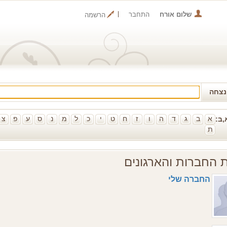
שלום אורח
התחבר
הרשמה
נצחה
א
ב
ג
ד
ה
ו
ז
ח
ט
י
כ
ל
מ
נ
ס
ע
פ
צ
א,ב
ת
 החברות והארגונים
החברה שלי