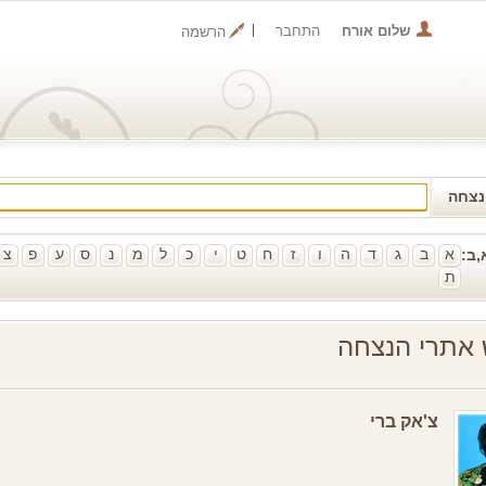
שלום אורח
התחבר
הרשמה
נצחה
א
ב
ג
ד
ה
ו
ז
ח
ט
י
כ
ל
מ
נ
ס
ע
פ
צ
,ב:
ת
 אתרי הנצחה
צ'אק ברי