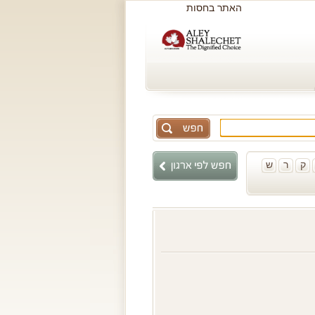
האתר בחסות
ק
ר
ש